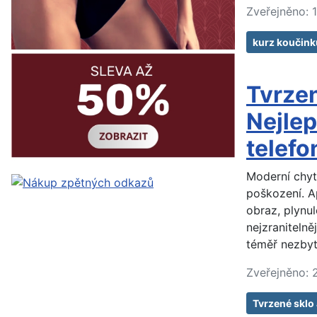
Zveřejněno: 
kurz koučink
Tvrzen
Nejlep
telefo
Moderní chytr
poškození. Ap
obraz, plynul
nejzranitelně
téměř nezbyt
Zveřejněno: 
Tvrzené sklo 