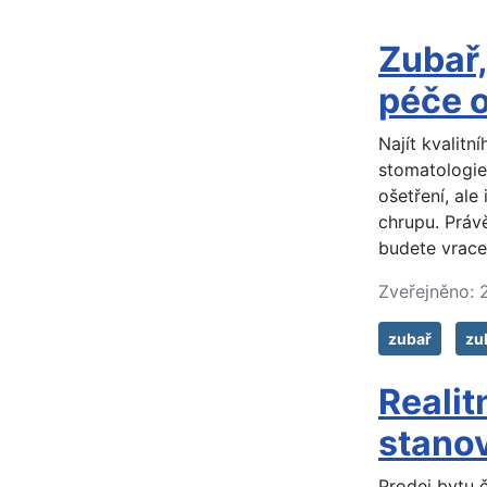
Zubař,
péče 
Najít kvalitn
stomatologie
ošetření, ale
chrupu. Práv
budete vrace
Zveřejněno: 
zubař
zu
Realit
stanov
Prodej bytu č