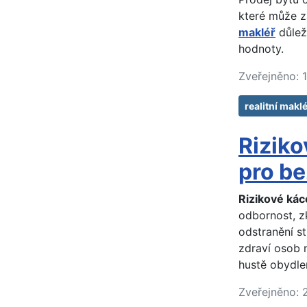
které může zá
makléř
důleži
hodnoty.
Zveřejněno: 
realitní makl
Riziko
pro be
Rizikové kác
odbornost, z
odstranění st
zdraví osob n
hustě obydle
Zveřejněno: 