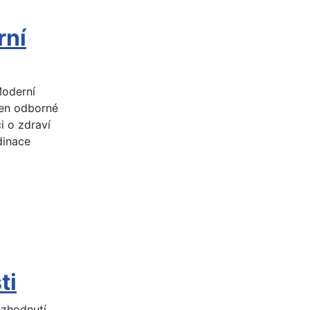
rní
Moderní
jen odborné
i o zdraví
dinace
ti
ozhodnutí,