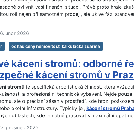
sadně ovlivnit vaši finanční situaci. Právě proto hraje zk
tou roli nejen při samotném prodeji, ale už ve fázi stanoven
16. únor 2026
éř
odhad ceny nemovitosti kalkulačka zdarma
vé kácení stromů: odborné ř
zpečné kácení stromů v Pra
ení stromů
je specifická arboristická činnost, která vyžad
kušenosti a profesionální technické vybavení. Nejde pouze
romu, ale o precizní zásah v prostředí, kde hrozí poškozen
ebo okolní infrastruktury. Typicky je ,,
kácení stromů Prah
ných oblastech, kde je nutné pracovat s maximální opatrnos
27. prosinec 2025