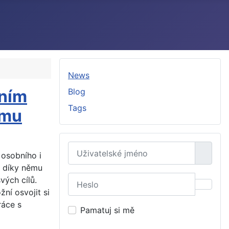
News
lním
Blog
Tags
ímu
Uživatelské jméno
 osobního i
é díky němu
Heslo
vých cílů.
Zobraz
ní osvojit si
ráce s
Pamatuj si mě