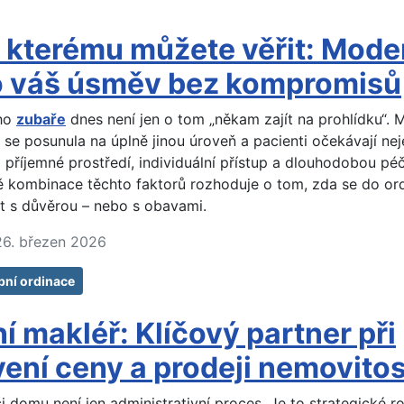
 kterému můžete věřit: Mode
o váš úsměv bez kompromisů
ího
zubaře
dnes není jen o tom „někam zajít na prohlídku“. 
 se posunula na úplně jinou úroveň a pacienti očekávají ne
 i příjemné prostředí, individuální přístup a dlouhodobou péč
ě kombinace těchto faktorů rozhoduje o tom, zda se do or
t s důvěrou – nebo s obavami.
26. březen 2026
bní ordinace
ní makléř: Klíčový partner při
ení ceny a prodeji nemovitos
i domu není jen administrativní proces. Je to strategické r