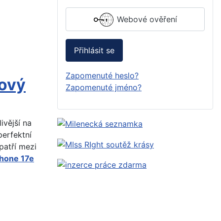
Webové ověření
Přihlásit se
Zapomenuté heslo?
nový
Zapomenuté jméno?
ivější na
perfektní
patří mezi
Phone 17e