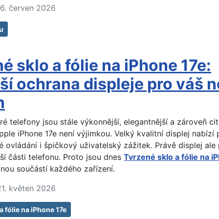
16. červen 2026
u
é sklo a fólie na iPhone 17e:
ší ochrana displeje pro váš 
n
é telefony jsou stále výkonnější, elegantnější a zároveň citl
ple iPhone 17e není výjimkou. Velký kvalitní displej nabízí 
é ovládání i špičkový uživatelský zážitek. Právě displej ale 
jší části telefonu. Proto jsou dnes
Tvrzené sklo a fólie na i
nou součástí každého zařízení.
21. květen 2026
a fólie na iPhone 17e