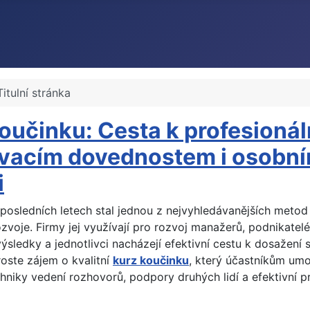
Titulní stránka
oučinku: Cesta k profesioná
vacím dovednostem i osobn
i
 posledních letech stal jednou z nejvyhledávanějších metod
ozvoje. Firmy jej využívají pro rozvoj manažerů, podnikatel
výsledky a jednotlivci nacházejí efektivní cestu k dosažení s
roste zájem o kvalitní
kurz koučinku
, který účastníkům umož
hniky vedení rozhovorů, podpory druhých lidí a efektivní p