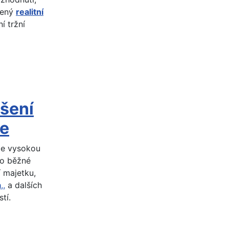
ušený
realitní
í tržní
ešení
ze
uje vysokou
 o běžné
í majetku,
a
,,
a dalších
tí.