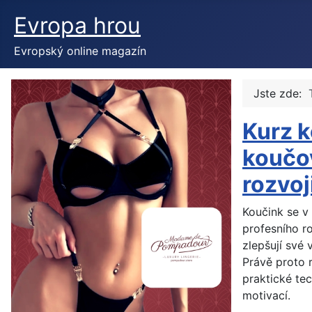
Evropa hrou
Evropský online magazín
Jste zde:
Kurz k
koučo
rozvoj
Koučink se v
profesního r
zlepšují své 
Právě proto 
praktické tec
motivací.