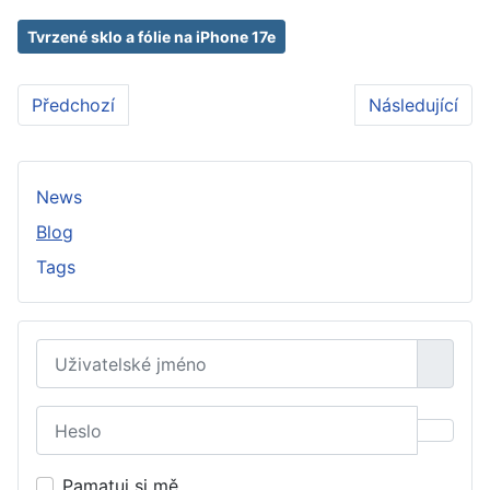
Tvrzené sklo a fólie na iPhone 17e
Předchozí článek: Kurz koučinku: Cesta k profesionál
Další článek:
Předchozí
Následující
News
Blog
Tags
Uživatelské jméno
Heslo
Zobraz
Pamatuj si mě