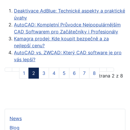
Deaktivace AdBlue: Technické aspekty a praktické
úvahy
AutoCAD: Kompletní Průvodce Nejpopulárnějším
CAD Softwarem pro Začátečníky i Profesionály
Kamagra prodej: Kde koupit bezpečně a za
nejlepší cenu?
AutoCAD vs. ZWCAD: Který CAD software je pro
vás lepší?
1
2
3
4
5
6
7
8
Strana 2 z 8
News
Blog