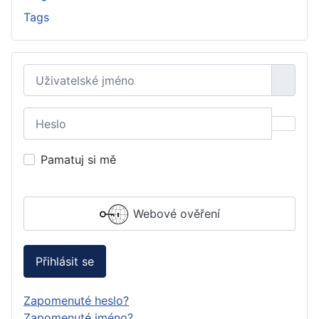
Tags
Uživatelské jméno
Heslo
Zobraz
Pamatuj si mě
Webové ověření
Přihlásit se
Zapomenuté heslo?
Zapomenuté jméno?