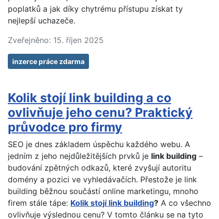
poplatků a jak díky chytrému přístupu získat ty
nejlepší uchazeče.
Zveřejněno: 15. říjen 2025
inzerce práce zdarma
Kolik stojí link building a co
ovlivňuje jeho cenu? Praktický
průvodce pro firmy
SEO je dnes základem úspěchu každého webu. A
jedním z jeho nejdůležitějších prvků je
link building
–
budování zpětných odkazů, které zvyšují autoritu
domény a pozici ve vyhledávačích. Přestože je link
building běžnou součástí online marketingu, mnoho
firem stále tápe:
Kolik stojí link building
?
A co všechno
ovlivňuje výslednou cenu? V tomto článku se na tyto