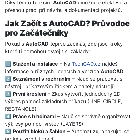
Díky těmto funkcím
AutoCAD
umožňuje efektivní a
přesnou práci při návrhu a dokumentaci projektů.
Jak Začít s AutoCAD? Průvodce
pro Začátečníky
Pokud s
AutoCAD
teprve začínáš, zde jsou kroky,
které ti pomohou osvojit si základy:
1️⃣
Stažení a instalace
– Na
TechCAD.cz
najdeš
informace o různých licencích a verzích
AutoCAD
.
2️⃣
Seznámení s rozhraním
– Nauč se pracovat s
nástroji, příkazovým řádkem a panely nástrojů.
3️⃣
První kreslení
– Zkus vytvořit jednoduchý 2D
výkres pomocí základních příkazů (LINE, CIRCLE,
RECTANGLE).
4️⃣
Práce s hladinami
– Nauč se správně organizovat
výkresy pomocí vrstev (LAYERS).
5️⃣
Použití bloků a šablon
– Automatizuj opakující se
prvky a zrychli práci.