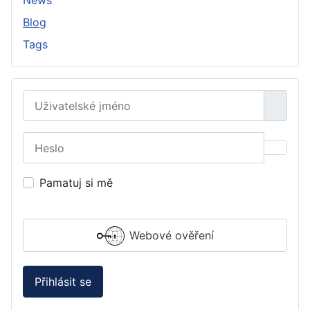
News
Blog
Tags
Uživatelské jméno
Heslo
Zobraz
Pamatuj si mě
Webové ověření
Přihlásit se