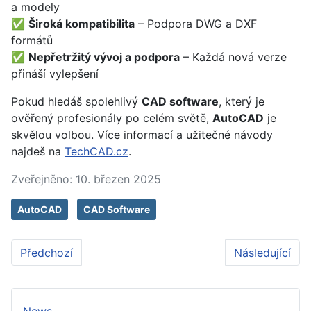
a modely
✅
Široká kompatibilita
– Podpora DWG a DXF
formátů
✅
Nepřetržitý vývoj a podpora
– Každá nová verze
přináší vylepšení
Pokud hledáš spolehlivý
CAD software
, který je
ověřený profesionály po celém světě,
AutoCAD
je
skvělou volbou. Více informací a užitečné návody
najdeš na
TechCAD.cz
.
Zveřejněno: 10. březen 2025
AutoCAD
CAD Software
Předchozí článek: Deaktivace AdBlue: Technické aspek
Další článek: 
Předchozí
Následující