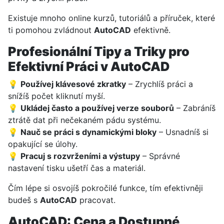
Existuje mnoho online kurzů, tutoriálů a příruček, které
ti pomohou zvládnout
AutoCAD
efektivně.
Profesionální Tipy a Triky pro
Efektivní Práci v AutoCAD
💡
Používej klávesové zkratky
– Zrychlíš práci a
snížíš počet kliknutí myší.
💡
Ukládej často a používej verze souborů
– Zabráníš
ztrátě dat při nečekaném pádu systému.
💡
Nauč se práci s dynamickými bloky
– Usnadníš si
opakující se úlohy.
💡
Pracuj s rozvrženími a výstupy
– Správné
nastavení tisku ušetří čas a materiál.
Čím lépe si osvojíš pokročilé funkce, tím efektivněji
budeš s
AutoCAD
pracovat.
AutoCAD: Cena a Dostupné