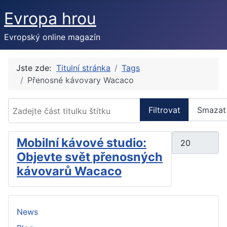
Evropa hrou
Evropský online magazín
Jste zde:
Titulní stránka
Tags
Přenosné kávovary Wacaco
Zadejte část titulku štítku
Filtrovat
Smazat
Počet zobraze
Mobilní kávové studio:
Objevte svět přenosných
kávovarů Wacaco
News