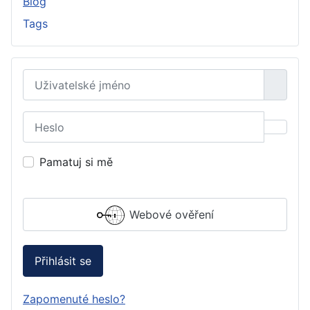
Blog
Tags
Uživatelské jméno
Heslo
Zobraz
Pamatuj si mě
Webové ověření
Přihlásit se
Zapomenuté heslo?