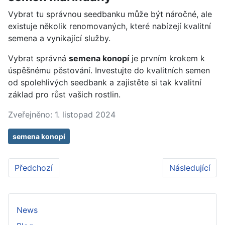
Vybrat tu správnou seedbanku může být náročné, ale
existuje několik renomovaných, které nabízejí kvalitní
semena a vynikající služby.
Vybrat správná
semena konopí
je prvním krokem k
úspěšnému pěstování. Investujte do kvalitních semen
od spolehlivých seedbank a zajistěte si tak kvalitní
základ pro růst vašich rostlin.
Zveřejněno: 1. listopad 2024
semena konopí
Předchozí článek: Nábytek, Domácí mazlíčci, Domácno
Další článek: 
Předchozí
Následující
News