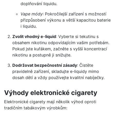
doplňování liquidu.
Vape módy
: Pokročilejší zařízení s možností
přizpůsobení výkonu a větší kapacitou baterie
i liquidu.
Zvolit vhodný e-liquid
: Vyberte si tekutinu s
obsahem nikotinu odpovídajícím vašim potřebám.
Pokud jste kuřákem, začněte s vyšší koncentrací
nikotinu a postupně ji snižujte.
Dodržovat bezpečnostní zásady
: Čistěte
pravidelně zařízení, skladujte e-liquidy mimo
dosah dětí a vždy používejte kvalitní nabíječky.
Výhody elektronické cigarety
Elektronické cigarety mají několik výhod oproti
tradičním tabákovým výrobkům: