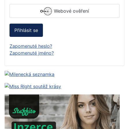
Webové ověření
Přihlásit se
Zapomenuté heslo?
Zapomenuté jméno?