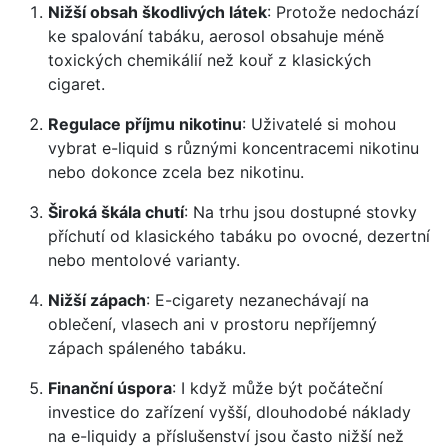
Nižší obsah škodlivých látek
: Protože nedochází
ke spalování tabáku, aerosol obsahuje méně
toxických chemikálií než kouř z klasických
cigaret.
Regulace příjmu nikotinu
: Uživatelé si mohou
vybrat e-liquid s různými koncentracemi nikotinu
nebo dokonce zcela bez nikotinu.
Široká škála chutí
: Na trhu jsou dostupné stovky
příchutí od klasického tabáku po ovocné, dezertní
nebo mentolové varianty.
Nižší zápach
: E-cigarety nezanechávají na
oblečení, vlasech ani v prostoru nepříjemný
zápach spáleného tabáku.
Finanční úspora
: I když může být počáteční
investice do zařízení vyšší, dlouhodobé náklady
na e-liquidy a příslušenství jsou často nižší než