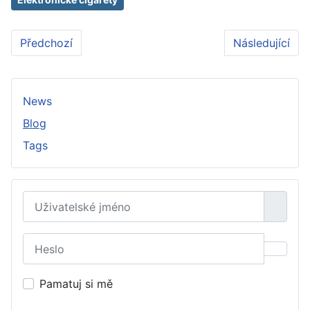
Předchozí článek: Inzerce práce Brno: Tipy a triky pro
Další článek:
Předchozí
Následující
News
Blog
Tags
Uživatelské jméno
Heslo
Zobraz
Pamatuj si mě